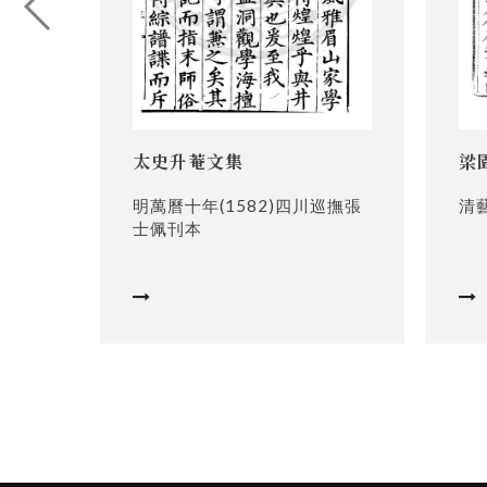
太史升菴文集
梁
明萬曆十年(1582)四川巡撫張
清
士佩刊本

