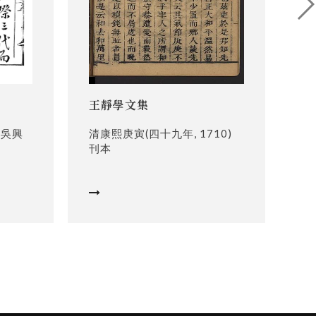
王靜學文集
莊
 吳興
清康熙庚寅(四十九年, 1710)
舊
刊本

