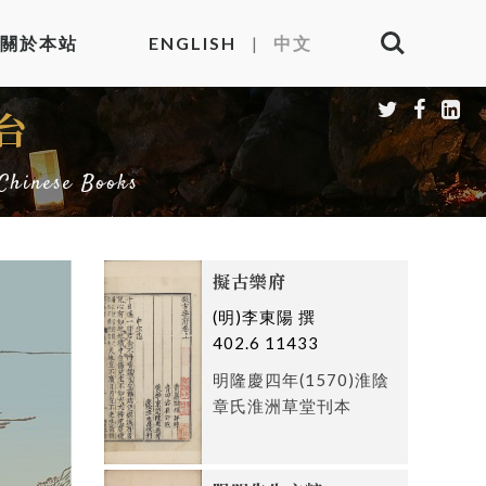
關於本站
ENGLISH
中文
|



台
Chinese Books
擬古樂府
(明)李東陽 撰
402.6 11433
明隆慶四年(1570)淮陰
章氏淮洲草堂刊本