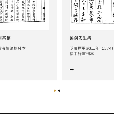
園寓稿
滄溟先生集
藝海樓綠格鈔本
明萬曆甲戌(二年, 1574)
徐中行重刊本
