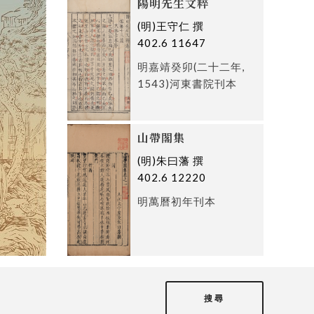
陽明先生文粹
(明)王守仁 撰
402.6 11647
明嘉靖癸卯(二十二年,
1543)河東書院刊本
山帶閣集
(明)朱曰藩 撰
402.6 12220
明萬曆初年刊本
搜尋